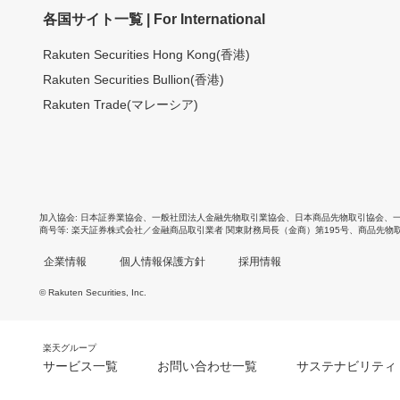
各国サイト一覧 | For International
Rakuten Securities Hong Kong(香港)
Rakuten Securities Bullion(香港)
Rakuten Trade(マレーシア)
加入協会
日本証券業協会
、
一般社団法人金融先物取引業協会
、
日本商品先物取引協会
、
商号等
楽天証券株式会社／金融商品取引業者 関東財務局長（金商）第195号、商品先物
企業情報
個人情報保護方針
採用情報
© Rakuten Securities, Inc.
楽天グループ
サービス一覧
お問い合わせ一覧
サステナビリティ