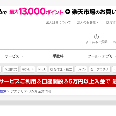
楽天証券について
法人のお客様
投資情
よくあるご質問
サービス
手数料
ツール・アプリ
米国株式
海外ETF
NISA
投資信託・積立
iDeCo
金・プラチナ
F
検索
> アステリア(3853) 企業情報