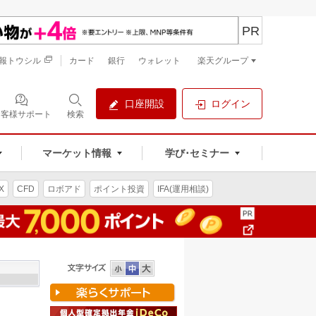
PR
報トウシル
カード
銀行
ウォレット
楽天グループ
口座開設
ログイン
お客様サポート
検索
マーケット情報
学び･セミナー
X
CFD
ロボアド
ポイント投資
IFA(運用相談)