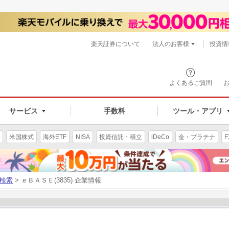
楽天証券について
法人のお客様
投資情
よくあるご質問
サービス
手数料
ツール・アプリ
米国株式
海外ETF
NISA
投資信託・積立
iDeCo
金・プラチナ
F
検索
> ｅＢＡＳＥ(3835) 企業情報