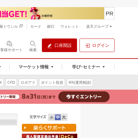
PR
報トウシル
カード
銀行
ウォレット
楽天グループ
口座開設
ログイン
お客様サポート
検索
マーケット情報
学び･セミナー
X
CFD
ロボアド
ポイント投資
IFA(運用相談)