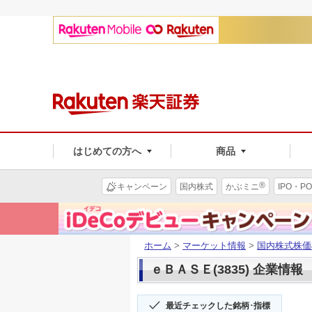
はじめての方へ
商品
®
キャンペーン
国内株式
かぶミニ
IPO・PO
ホーム
>
マーケット情報
>
国内株式株価
ｅＢＡＳＥ(3835) 企業情報
最近チェックした銘柄･指標