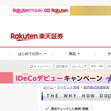
はじめての方へ
商品
®
キャンペーン
国内株式
かぶミニ
IPO・PO
米
ホーム
>
マーケット情報
>
国内株式株価検索
ＴＨＥ ＷＨＹ ＨＯＷ ＤＯ(38
最近チェックした銘柄･指標