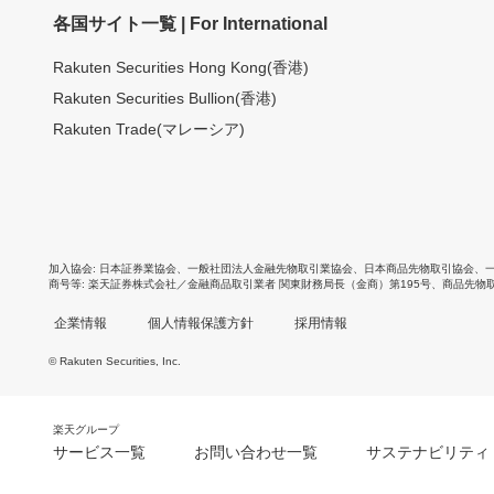
各国サイト一覧 | For International
Rakuten Securities Hong Kong(香港)
Rakuten Securities Bullion(香港)
Rakuten Trade(マレーシア)
加入協会
日本証券業協会
、
一般社団法人金融先物取引業協会
、
日本商品先物取引協会
、
商号等
楽天証券株式会社／金融商品取引業者 関東財務局長（金商）第195号、商品先物
企業情報
個人情報保護方針
採用情報
© Rakuten Securities, Inc.
楽天グループ
サービス一覧
お問い合わせ一覧
サステナビリティ