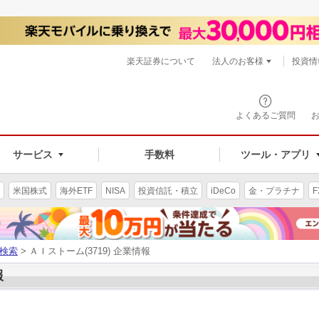
楽天証券について
法人のお客様
投資情
よくあるご質問
サービス
手数料
ツール・アプリ
米国株式
海外ETF
NISA
投資信託・積立
iDeCo
金・プラチナ
F
検索
> ＡＩストーム(3719) 企業情報
報