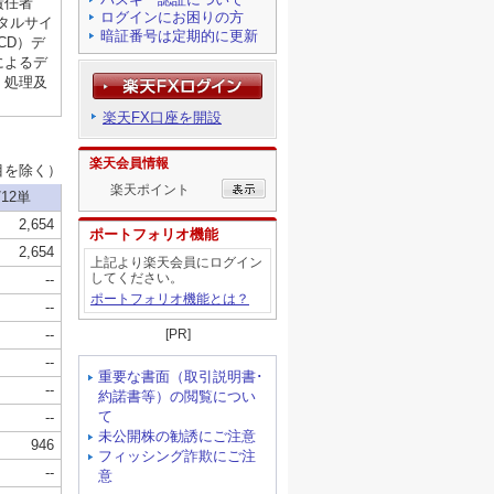
ログインにお困りの方
暗証番号は定期的に更新
楽天FX口座を開設
楽天会員情報
楽天ポイント
ポートフォリオ機能
上記より楽天会員にログイン
してください。
ポートフォリオ機能とは？
[PR]
重要な書面（取引説明書･
約諾書等）の閲覧につい
て
未公開株の勧誘にご注意
フィッシング詐欺にご注
意