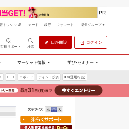
PR
報トウシル
カード
銀行
ウォレット
楽天グループ
口座開設
ログイン
お客様サポート
検索
マーケット情報
学び･セミナー
X
CFD
ロボアド
ポイント投資
IFA(運用相談)