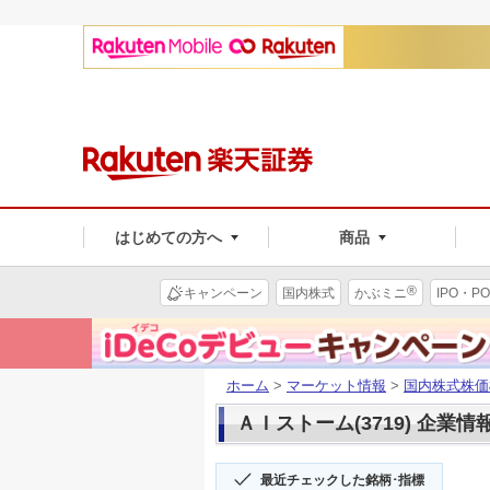
はじめての方へ
商品
®
キャンペーン
国内株式
かぶミニ
IPO・PO
ホーム
>
マーケット情報
>
国内株式株価
ＡＩストーム(3719) 企業情
最近チェックした銘柄･指標