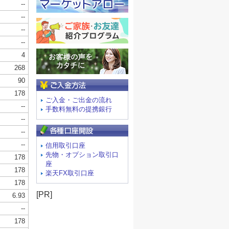
ご入金方法
ご入金・ご出金の流れ
手数料無料の提携銀行
信用取引口座
先物・オプション取引口
座
楽天FX取引口座
[PR]