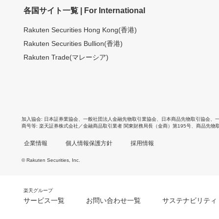
各国サイト一覧 | For International
Rakuten Securities Hong Kong(香港)
Rakuten Securities Bullion(香港)
Rakuten Trade(マレーシア)
加入協会
日本証券業協会
、
一般社団法人金融先物取引業協会
、
日本商品先物取引協会
、
商号等
楽天証券株式会社／金融商品取引業者 関東財務局長（金商）第195号、商品先物
企業情報
個人情報保護方針
採用情報
© Rakuten Securities, Inc.
楽天グループ
サービス一覧
お問い合わせ一覧
サステナビリティ