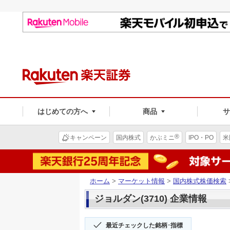
はじめての方へ
商品
®
キャンペーン
国内株式
かぶミニ
IPO・PO
米
ホーム
>
マーケット情報
>
国内株式株価検索
ジョルダン(3710) 企業情報
最近チェックした銘柄･指標