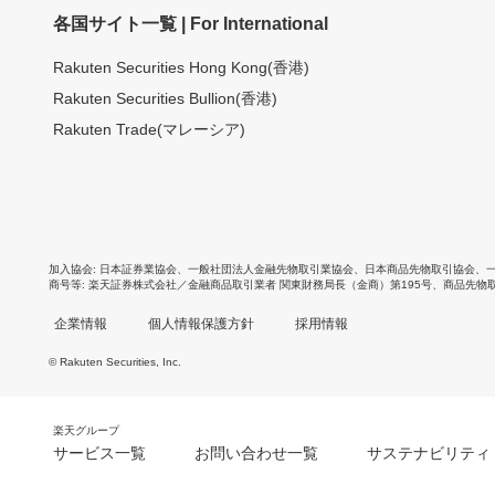
各国サイト一覧 | For International
Rakuten Securities Hong Kong(香港)
Rakuten Securities Bullion(香港)
Rakuten Trade(マレーシア)
加入協会
日本証券業協会
、
一般社団法人金融先物取引業協会
、
日本商品先物取引協会
、
商号等
楽天証券株式会社／金融商品取引業者 関東財務局長（金商）第195号、商品先物
企業情報
個人情報保護方針
採用情報
© Rakuten Securities, Inc.
楽天グループ
サービス一覧
お問い合わせ一覧
サステナビリティ