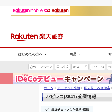
はじめての方へ
商品
®
キャンペーン
国内株式
かぶミニ
IPO・PO
米
ホーム
>
マーケット情報
>
国内株式株価検索
パピレス(3641) 企業情報
最近チェックした銘柄･指標