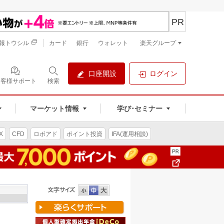
PR
報トウシル
カード
銀行
ウォレット
楽天グループ
口座開設
ログイン
お客様サポート
検索
マーケット情報
学び･セミナー
X
CFD
ロボアド
ポイント投資
IFA(運用相談)