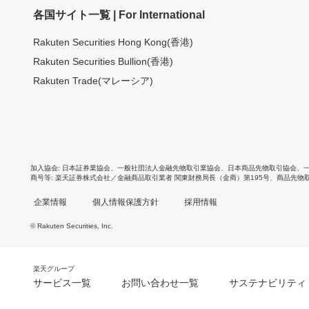
各国サイト一覧 | For International
Rakuten Securities Hong Kong(香港)
Rakuten Securities Bullion(香港)
Rakuten Trade(マレーシア)
加入協会
日本証券業協会
、
一般社団法人金融先物取引業協会
、
日本商品先物取引協会
、
商号等
楽天証券株式会社／金融商品取引業者 関東財務局長（金商）第195号、商品先物
企業情報
個人情報保護方針
採用情報
© Rakuten Securities, Inc.
楽天グループ
サービス一覧
お問い合わせ一覧
サステナビリティ