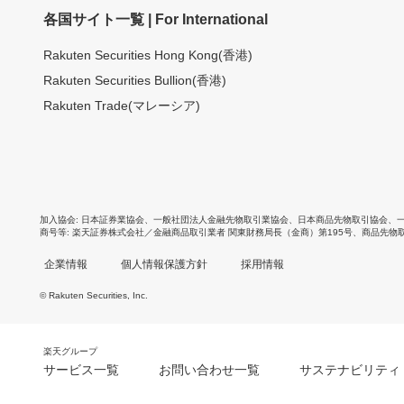
各国サイト一覧 | For International
Rakuten Securities Hong Kong(香港)
Rakuten Securities Bullion(香港)
Rakuten Trade(マレーシア)
加入協会
日本証券業協会
、
一般社団法人金融先物取引業協会
、
日本商品先物取引協会
、
商号等
楽天証券株式会社／金融商品取引業者 関東財務局長（金商）第195号、商品先物
企業情報
個人情報保護方針
採用情報
© Rakuten Securities, Inc.
楽天グループ
サービス一覧
お問い合わせ一覧
サステナビリティ