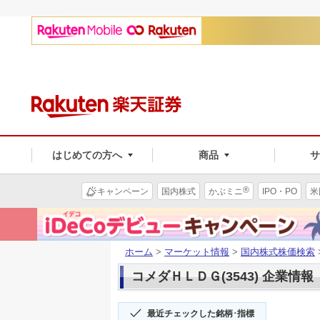
はじめての方へ
商品
®
キャンペーン
国内株式
かぶミニ
IPO・PO
米
ホーム
>
マーケット情報
>
国内株式株価検索
コメダＨＬＤＧ(3543) 企業情報
最近チェックした銘柄･指標