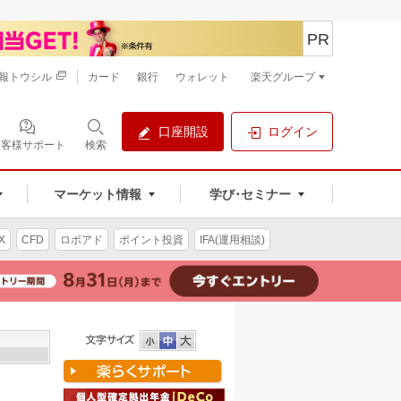
PR
報トウシル
カード
銀行
ウォレット
楽天グループ
口座開設
ログイン
お客様サポート
検索
マーケット情報
学び･セミナー
X
CFD
ロボアド
ポイント投資
IFA(運用相談)