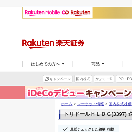
はじめての方へ
商品
®
キャンペーン
国内株式
かぶミニ
IPO・PO
ホーム
>
マーケット情報
>
国内株式株価
トリドールＨＬＤＧ(3397)
最近チェックした銘柄･指標