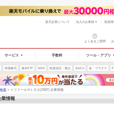
楽天証券について
法人のお客様
投資情
よくあるご質問
サービス
手数料
ツール・アプリ
米国株式
海外ETF
NISA
投資信託・積立
iDeCo
金・プラチナ
F
検索
> トリドールＨＬＤＧ(3397) 企業情報
 企業情報