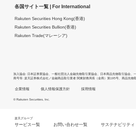
各国サイト一覧 | For International
Rakuten Securities Hong Kong(香港)
Rakuten Securities Bullion(香港)
Rakuten Trade(マレーシア)
加入協会
日本証券業協会
、
一般社団法人金融先物取引業協会
、
日本商品先物取引協会
、
商号等
楽天証券株式会社／金融商品取引業者 関東財務局長（金商）第195号、商品先物
企業情報
個人情報保護方針
採用情報
© Rakuten Securities, Inc.
楽天グループ
サービス一覧
お問い合わせ一覧
サステナビリティ