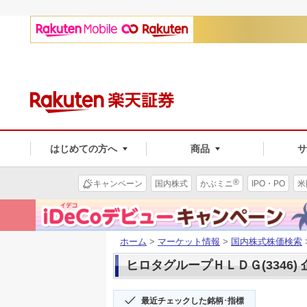
はじめての方へ
商品
®
キャンペーン
国内株式
かぶミニ
IPO・PO
米
ホーム
>
マーケット情報
>
国内株式株価検索
ヒロタグループＨＬＤＧ(3346)
最近チェックした銘柄･指標