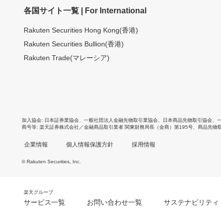
各国サイト一覧 | For International
Rakuten Securities Hong Kong(香港)
Rakuten Securities Bullion(香港)
Rakuten Trade(マレーシア)
加入協会
日本証券業協会
、
一般社団法人金融先物取引業協会
、
日本商品先物取引協会
、
商号等
楽天証券株式会社／金融商品取引業者 関東財務局長（金商）第195号、商品先物
企業情報
個人情報保護方針
採用情報
© Rakuten Securities, Inc.
楽天グループ
サービス一覧
お問い合わせ一覧
サステナビリティ