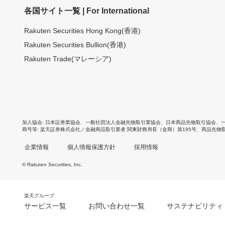
各国サイト一覧 | For International
Rakuten Securities Hong Kong(香港)
Rakuten Securities Bullion(香港)
Rakuten Trade(マレーシア)
加入協会
日本証券業協会
、
一般社団法人金融先物取引業協会
、
日本商品先物取引協会
、
商号等
楽天証券株式会社／金融商品取引業者 関東財務局長（金商）第195号、商品先物
企業情報
個人情報保護方針
採用情報
© Rakuten Securities, Inc.
楽天グループ
サービス一覧
お問い合わせ一覧
サステナビリティ