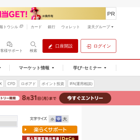
PR
報トウシル
カード
銀行
ウォレット
楽天グループ
口座開設
ログイン
お客様サポート
検索
マーケット情報
学び･セミナー
X
CFD
ロボアド
ポイント投資
IFA(運用相談)