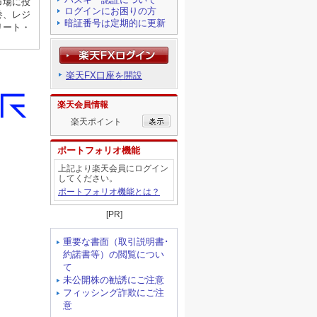
ログインにお困りの方
暗証番号は定期的に更新
楽天FX口座を開設
楽天会員情報
楽天ポイント
ポートフォリオ機能
上記より楽天会員にログイン
してください。
ポートフォリオ機能とは？
[PR]
重要な書面（取引説明書･
約諾書等）の閲覧につい
て
未公開株の勧誘にご注意
フィッシング詐欺にご注
意