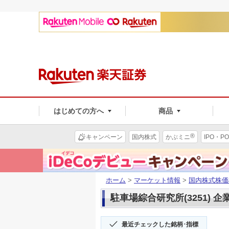
はじめての方へ
商品
®
キャンペーン
国内株式
かぶミニ
IPO・PO
ホーム
>
マーケット情報
>
国内株式株価
駐車場綜合研究所(3251) 企
最近チェックした銘柄･指標