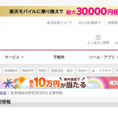
楽天証券について
法人のお客様
投資情
よくあるご質問
サービス
手数料
ツール・アプリ
米国株式
海外ETF
NISA
投資信託・積立
iDeCo
金・プラチナ
F
検索
> 駐車場綜合研究所(3251) 企業情報
業情報