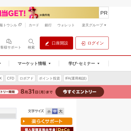
PR
報トウシル
カード
銀行
ウォレット
楽天グループ
口座開設
ログイン
お客様サポート
検索
マーケット情報
学び･セミナー
X
CFD
ロボアド
ポイント投資
IFA(運用相談)