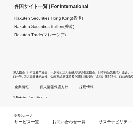
各国サイト一覧 | For International
Rakuten Securities Hong Kong(香港)
Rakuten Securities Bullion(香港)
Rakuten Trade(マレーシア)
加入協会
日本証券業協会
、
一般社団法人金融先物取引業協会
、
日本商品先物取引協会
、
商号等
楽天証券株式会社／金融商品取引業者 関東財務局長（金商）第195号、商品先物
企業情報
個人情報保護方針
採用情報
© Rakuten Securities, Inc.
楽天グループ
サービス一覧
お問い合わせ一覧
サステナビリティ