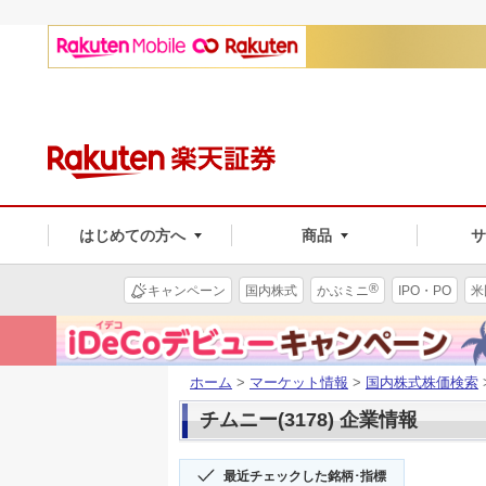
はじめての方へ
商品
®
キャンペーン
国内株式
かぶミニ
IPO・PO
米
ホーム
>
マーケット情報
>
国内株式株価検索
チムニー(3178) 企業情報
最近チェックした銘柄･指標