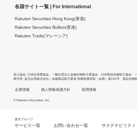
各国サイト一覧 | For International
Rakuten Securities Hong Kong(香港)
Rakuten Securities Bullion(香港)
Rakuten Trade(マレーシア)
加入協会
日本証券業協会
、
一般社団法人金融先物取引業協会
、
日本商品先物取引協会
、
商号等
楽天証券株式会社／金融商品取引業者 関東財務局長（金商）第195号、商品先物
企業情報
個人情報保護方針
採用情報
© Rakuten Securities, Inc.
楽天グループ
サービス一覧
お問い合わせ一覧
サステナビリティ