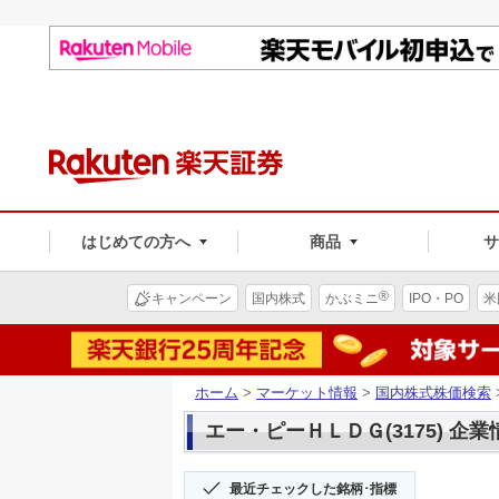
はじめての方へ
商品
®
キャンペーン
国内株式
かぶミニ
IPO・PO
米
ホーム
>
マーケット情報
>
国内株式株価検索
エー・ピーＨＬＤＧ(3175) 企業
最近チェックした銘柄･指標