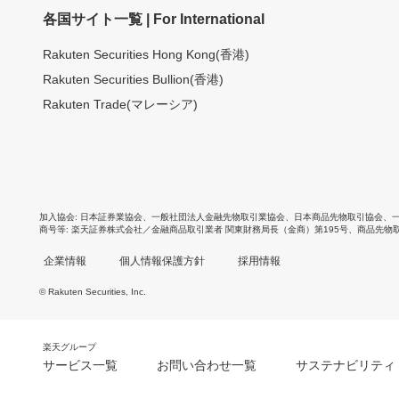
各国サイト一覧 | For International
Rakuten Securities Hong Kong(香港)
Rakuten Securities Bullion(香港)
Rakuten Trade(マレーシア)
加入協会
日本証券業協会
、
一般社団法人金融先物取引業協会
、
日本商品先物取引協会
、
商号等
楽天証券株式会社／金融商品取引業者 関東財務局長（金商）第195号、商品先物
企業情報
個人情報保護方針
採用情報
© Rakuten Securities, Inc.
楽天グループ
サービス一覧
お問い合わせ一覧
サステナビリティ