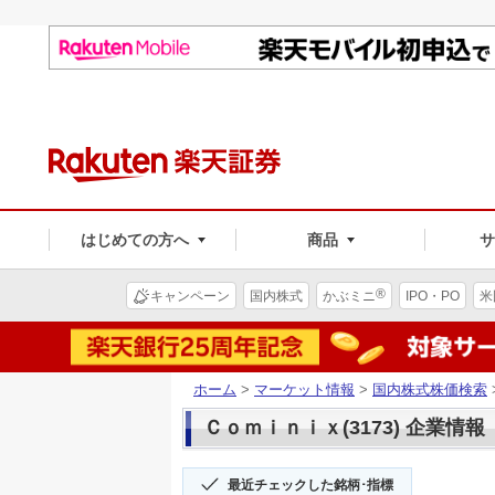
はじめての方へ
商品
®
キャンペーン
国内株式
かぶミニ
IPO・PO
米
ホーム
>
マーケット情報
>
国内株式株価検索
Ｃｏｍｉｎｉｘ(3173) 企業情報
最近チェックした銘柄･指標