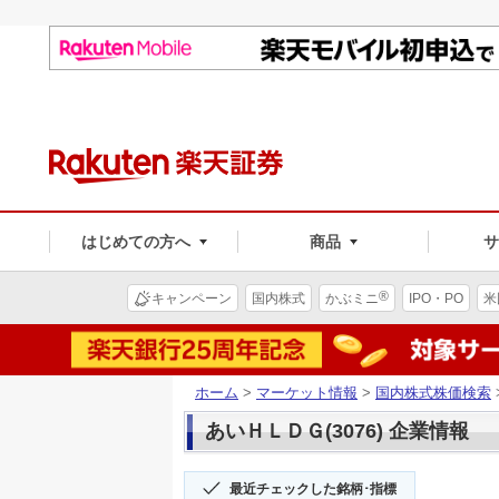
はじめての方へ
商品
®
キャンペーン
国内株式
かぶミニ
IPO・PO
米
ホーム
>
マーケット情報
>
国内株式株価検索
あいＨＬＤＧ(3076) 企業情報
最近チェックした銘柄･指標