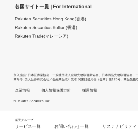
各国サイト一覧 | For International
Rakuten Securities Hong Kong(香港)
Rakuten Securities Bullion(香港)
Rakuten Trade(マレーシア)
加入協会
日本証券業協会
、
一般社団法人金融先物取引業協会
、
日本商品先物取引協会
、
商号等
楽天証券株式会社／金融商品取引業者 関東財務局長（金商）第195号、商品先物
企業情報
個人情報保護方針
採用情報
© Rakuten Securities, Inc.
楽天グループ
サービス一覧
お問い合わせ一覧
サステナビリティ