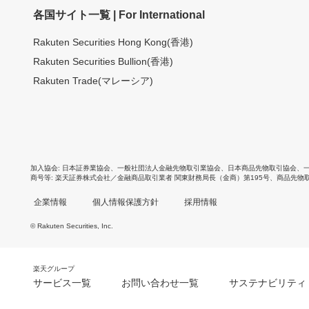
各国サイト一覧 | For International
Rakuten Securities Hong Kong(香港)
Rakuten Securities Bullion(香港)
Rakuten Trade(マレーシア)
加入協会
日本証券業協会
、
一般社団法人金融先物取引業協会
、
日本商品先物取引協会
、
商号等
楽天証券株式会社／金融商品取引業者 関東財務局長（金商）第195号、商品先物
企業情報
個人情報保護方針
採用情報
© Rakuten Securities, Inc.
楽天グループ
サービス一覧
お問い合わせ一覧
サステナビリティ