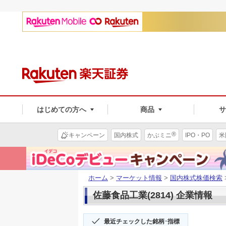
はじめての方へ
商品
®
キャンペーン
国内株式
かぶミニ
IPO・PO
米
ホーム
>
マーケット情報
>
国内株式株価検索
佐藤食品工業(2814) 企業情報
最近チェックした銘柄･指標