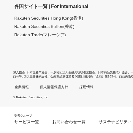
各国サイト一覧 | For International
Rakuten Securities Hong Kong(香港)
Rakuten Securities Bullion(香港)
Rakuten Trade(マレーシア)
加入協会
日本証券業協会
、
一般社団法人金融先物取引業協会
、
日本商品先物取引協会
、
商号等
楽天証券株式会社／金融商品取引業者 関東財務局長（金商）第195号、商品先物
企業情報
個人情報保護方針
採用情報
© Rakuten Securities, Inc.
楽天グループ
サービス一覧
お問い合わせ一覧
サステナビリティ