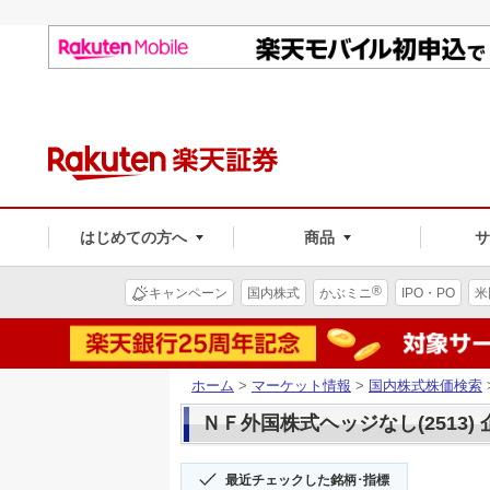
はじめての方へ
商品
®
キャンペーン
国内株式
かぶミニ
IPO・PO
米
ホーム
>
マーケット情報
>
国内株式株価検索
ＮＦ外国株式ヘッジなし(2513)
最近チェックした銘柄･指標