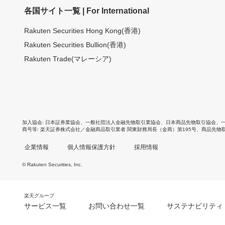
各国サイト一覧 | For International
Rakuten Securities Hong Kong(香港)
Rakuten Securities Bullion(香港)
Rakuten Trade(マレーシア)
加入協会
日本証券業協会
、
一般社団法人金融先物取引業協会
、
日本商品先物取引協会
、
商号等
楽天証券株式会社／金融商品取引業者 関東財務局長（金商）第195号、商品先物
企業情報
個人情報保護方針
採用情報
© Rakuten Securities, Inc.
楽天グループ
サービス一覧
お問い合わせ一覧
サステナビリティ