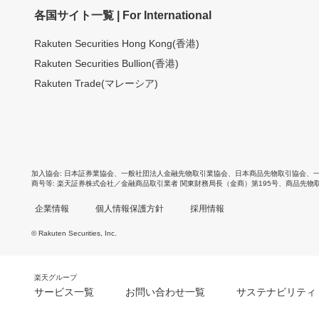
各国サイト一覧 | For International
Rakuten Securities Hong Kong(香港)
Rakuten Securities Bullion(香港)
Rakuten Trade(マレーシア)
加入協会
日本証券業協会
、
一般社団法人金融先物取引業協会
、
日本商品先物取引協会
、
商号等
楽天証券株式会社／金融商品取引業者 関東財務局長（金商）第195号、商品先物
企業情報
個人情報保護方針
採用情報
© Rakuten Securities, Inc.
楽天グループ
サービス一覧
お問い合わせ一覧
サステナビリティ