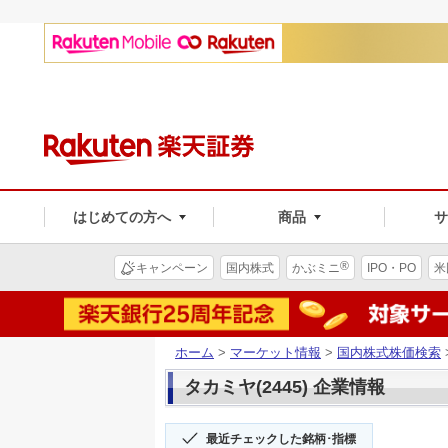
はじめての方へ
商品
®
キャンペーン
国内株式
かぶミニ
IPO・PO
米
ホーム
>
マーケット情報
>
国内株式株価検索
タカミヤ(2445) 企業情報
最近チェックした銘柄･指標