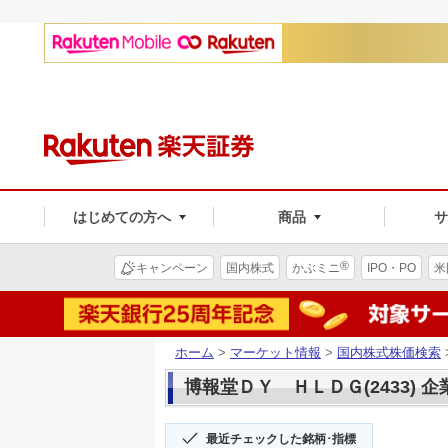
はじめての方へ
商品
®
キャンペーン
国内株式
かぶミニ
IPO・PO
米
ホーム
>
マーケット情報
>
国内株式株価検索
博報堂ＤＹ ＨＬＤＧ(2433) 
最近チェックした銘柄･指標