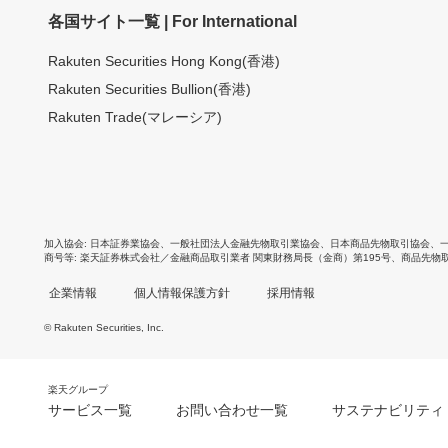
各国サイト一覧 | For International
Rakuten Securities Hong Kong(香港)
Rakuten Securities Bullion(香港)
Rakuten Trade(マレーシア)
加入協会
日本証券業協会
、
一般社団法人金融先物取引業協会
、
日本商品先物取引協会
、
商号等
楽天証券株式会社／金融商品取引業者 関東財務局長（金商）第195号、商品先物
企業情報
個人情報保護方針
採用情報
© Rakuten Securities, Inc.
楽天グループ
サービス一覧
お問い合わせ一覧
サステナビリティ