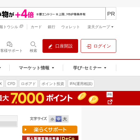
PR
報トウシル
カード
銀行
ウォレット
楽天グループ
口座開設
ログイン
お客様サポート
検索
マーケット情報
学び･セミナー
X
CFD
ロボアド
ポイント投資
IFA(運用相談)