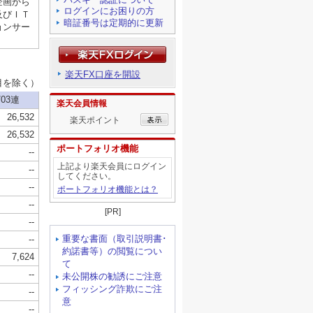
ログインにお困りの方
暗証番号は定期的に更新
楽天FX口座を開設
楽天会員情報
楽天ポイント
ポートフォリオ機能
上記より楽天会員にログイン
してください。
ポートフォリオ機能とは？
[PR]
重要な書面（取引説明書･
約諾書等）の閲覧につい
て
未公開株の勧誘にご注意
フィッシング詐欺にご注
意