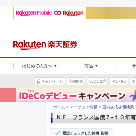
はじめての方へ
商品
®
キャンペーン
国内株式
かぶミニ
IPO・PO
米
ホーム
>
マーケット情報
>
国内株式株価検索
ＮＦ フランス国債７−１０年有(2
最近チェックした銘柄･指標