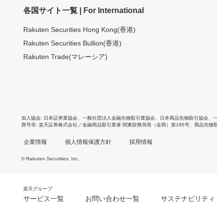
各国サイト一覧 | For International
Rakuten Securities Hong Kong(香港)
Rakuten Securities Bullion(香港)
Rakuten Trade(マレーシア)
加入協会
日本証券業協会
、
一般社団法人金融先物取引業協会
、
日本商品先物取引協会
、
商号等
楽天証券株式会社／金融商品取引業者 関東財務局長（金商）第195号、商品先物
企業情報
個人情報保護方針
採用情報
© Rakuten Securities, Inc.
楽天グループ
サービス一覧
お問い合わせ一覧
サステナビリティ