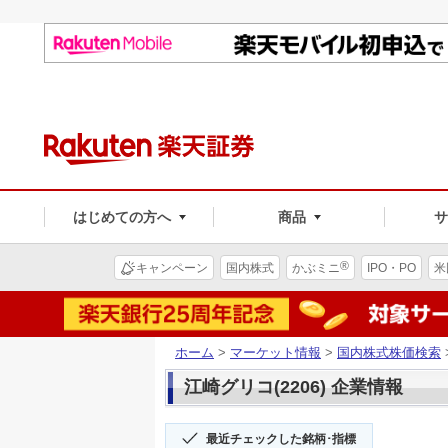
はじめての方へ
商品
®
キャンペーン
国内株式
かぶミニ
IPO・PO
米
ホーム
>
マーケット情報
>
国内株式株価検索
江崎グリコ(2206) 企業情報
最近チェックした銘柄･指標