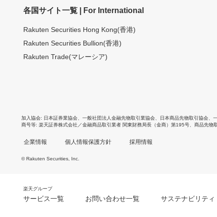
各国サイト一覧 | For International
Rakuten Securities Hong Kong(香港)
Rakuten Securities Bullion(香港)
Rakuten Trade(マレーシア)
加入協会
日本証券業協会
、
一般社団法人金融先物取引業協会
、
日本商品先物取引協会
、
商号等
楽天証券株式会社／金融商品取引業者 関東財務局長（金商）第195号、商品先物
企業情報
個人情報保護方針
採用情報
© Rakuten Securities, Inc.
楽天グループ
サービス一覧
お問い合わせ一覧
サステナビリティ