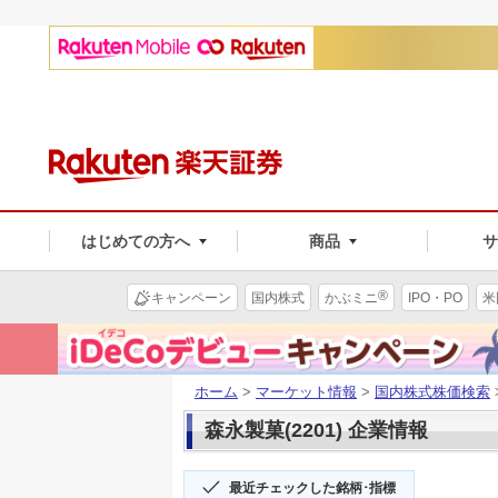
はじめての方へ
商品
®
キャンペーン
国内株式
かぶミニ
IPO・PO
米
ホーム
>
マーケット情報
>
国内株式株価検索
森永製菓(2201) 企業情報
最近チェックした銘柄･指標