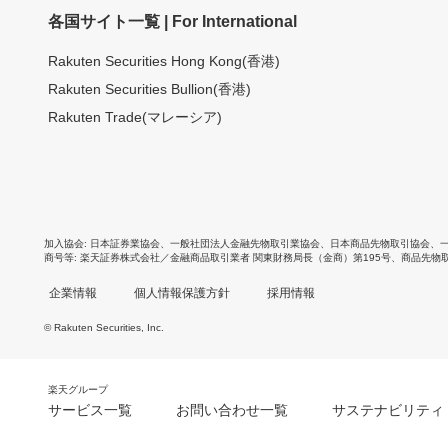
各国サイト一覧 | For International
Rakuten Securities Hong Kong(香港)
Rakuten Securities Bullion(香港)
Rakuten Trade(マレーシア)
加入協会
日本証券業協会
、
一般社団法人金融先物取引業協会
、
日本商品先物取引協会
、
商号等
楽天証券株式会社／金融商品取引業者 関東財務局長（金商）第195号、商品先物
企業情報
個人情報保護方針
採用情報
© Rakuten Securities, Inc.
楽天グループ
サービス一覧
お問い合わせ一覧
サステナビリティ