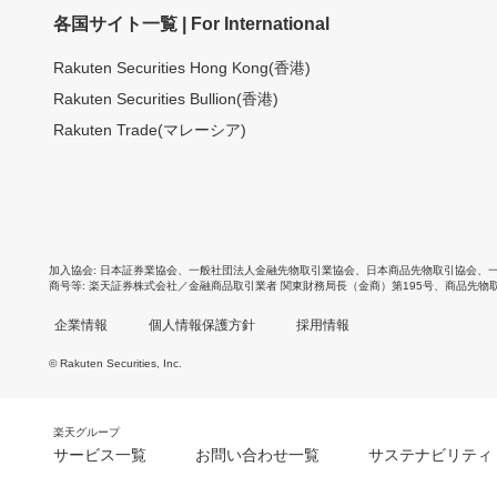
各国サイト一覧 | For International
Rakuten Securities Hong Kong(香港)
Rakuten Securities Bullion(香港)
Rakuten Trade(マレーシア)
加入協会
日本証券業協会
、
一般社団法人金融先物取引業協会
、
日本商品先物取引協会
、
商号等
楽天証券株式会社／金融商品取引業者 関東財務局長（金商）第195号、商品先物
企業情報
個人情報保護方針
採用情報
© Rakuten Securities, Inc.
楽天グループ
サービス一覧
お問い合わせ一覧
サステナビリティ