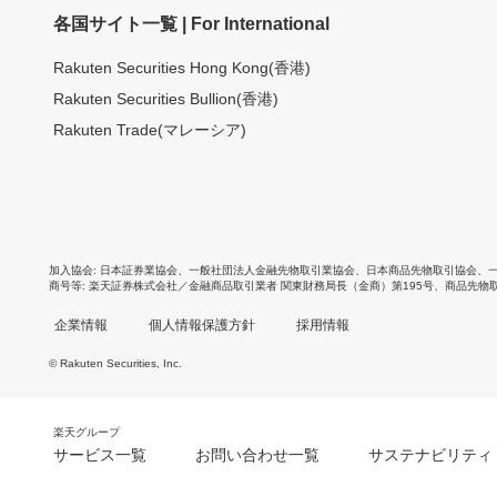
各国サイト一覧 | For International
Rakuten Securities Hong Kong(香港)
Rakuten Securities Bullion(香港)
Rakuten Trade(マレーシア)
加入協会
日本証券業協会
、
一般社団法人金融先物取引業協会
、
日本商品先物取引協会
、
商号等
楽天証券株式会社／金融商品取引業者 関東財務局長（金商）第195号、商品先物
企業情報
個人情報保護方針
採用情報
© Rakuten Securities, Inc.
楽天グループ
サービス一覧
お問い合わせ一覧
サステナビリティ