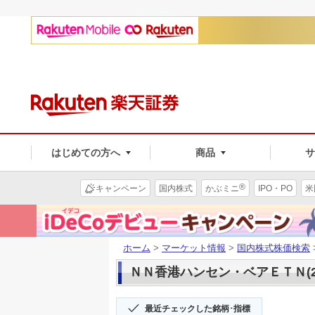
はじめての方へ
商品
®
キャンペーン
国内株式
かぶミニ
IPO・PO
米
ホーム
>
マーケット情報
>
国内株式株価検索
ＮＮ香港ハンセン・ベアＥＴＮ(20
最近チェックした銘柄･指標