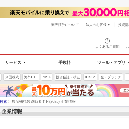
楽天証券について
法人のお客様
投資情
よくあるご質問
サービス
手数料
ツール・アプリ
米国株式
海外ETF
NISA
投資信託・積立
iDeCo
金・プラチナ
F
検索
> 農産物指数連動ＥＴＮ(2025) 企業情報
) 企業情報