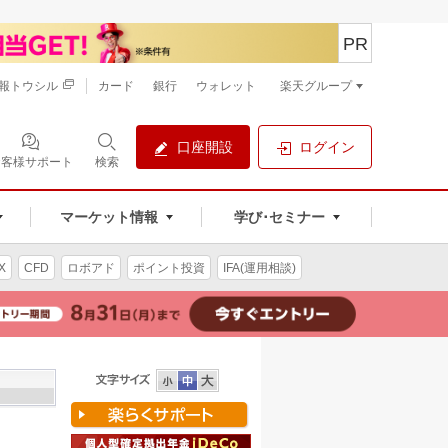
PR
報トウシル
カード
銀行
ウォレット
楽天グループ
口座開設
ログイン
お客様サポート
検索
マーケット情報
学び･セミナー
X
CFD
ロボアド
ポイント投資
IFA(運用相談)