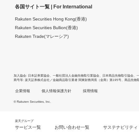
各国サイト一覧 | For International
Rakuten Securities Hong Kong(香港)
Rakuten Securities Bullion(香港)
Rakuten Trade(マレーシア)
加入協会
日本証券業協会
、
一般社団法人金融先物取引業協会
、
日本商品先物取引協会
、
商号等
楽天証券株式会社／金融商品取引業者 関東財務局長（金商）第195号、商品先物
企業情報
個人情報保護方針
採用情報
© Rakuten Securities, Inc.
楽天グループ
サービス一覧
お問い合わせ一覧
サステナビリティ