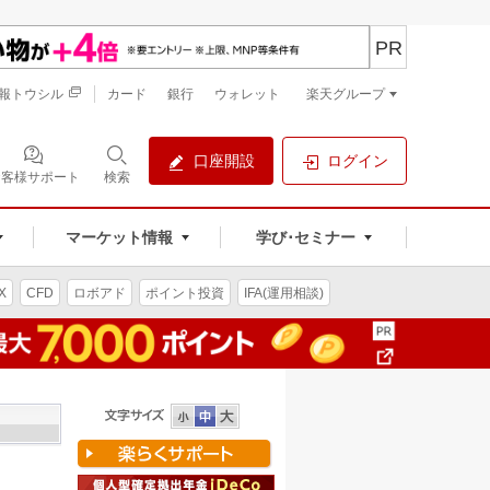
PR
報トウシル
カード
銀行
ウォレット
楽天グループ
口座開設
ログイン
お客様サポート
検索
マーケット情報
学び･セミナー
X
CFD
ロボアド
ポイント投資
IFA(運用相談)