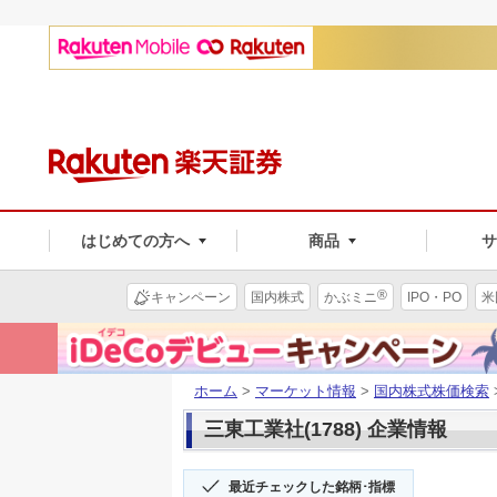
はじめての方へ
商品
®
キャンペーン
国内株式
かぶミニ
IPO・PO
米
ホーム
>
マーケット情報
>
国内株式株価検索
三東工業社(1788) 企業情報
最近チェックした銘柄･指標