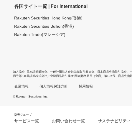
各国サイト一覧 | For International
Rakuten Securities Hong Kong(香港)
Rakuten Securities Bullion(香港)
Rakuten Trade(マレーシア)
加入協会
日本証券業協会
、
一般社団法人金融先物取引業協会
、
日本商品先物取引協会
、
商号等
楽天証券株式会社／金融商品取引業者 関東財務局長（金商）第195号、商品先物
企業情報
個人情報保護方針
採用情報
© Rakuten Securities, Inc.
楽天グループ
サービス一覧
お問い合わせ一覧
サステナビリティ