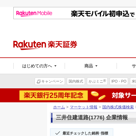
はじめての方へ
商品
®
キャンペーン
国内株式
かぶミニ
IPO・PO
米
ホーム
>
マーケット情報
>
国内株式株価検索
三井住建道路(1776) 企業情報
最近チェックした銘柄･指標