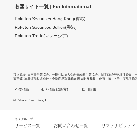
各国サイト一覧 | For International
Rakuten Securities Hong Kong(香港)
Rakuten Securities Bullion(香港)
Rakuten Trade(マレーシア)
加入協会
日本証券業協会
、
一般社団法人金融先物取引業協会
、
日本商品先物取引協会
、
商号等
楽天証券株式会社／金融商品取引業者 関東財務局長（金商）第195号、商品先物
企業情報
個人情報保護方針
採用情報
© Rakuten Securities, Inc.
楽天グループ
サービス一覧
お問い合わせ一覧
サステナビリティ