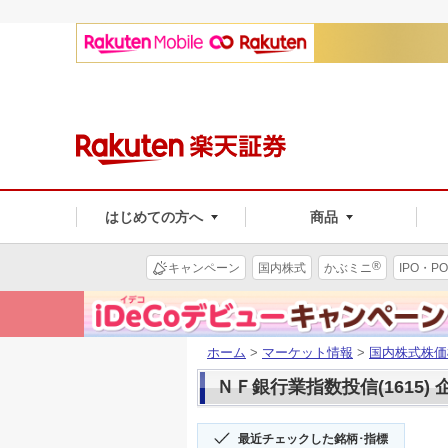
はじめての方へ
商品
®
キャンペーン
国内株式
かぶミニ
IPO・PO
ホーム
>
マーケット情報
>
国内株式株価
ＮＦ銀行業指数投信(1615)
最近チェックした銘柄･指標