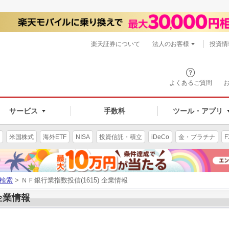
楽天証券について
法人のお客様
投資情
よくあるご質問
サービス
手数料
ツール・アプリ
米国株式
海外ETF
NISA
投資信託・積立
iDeCo
金・プラチナ
F
検索
> ＮＦ銀行業指数投信(1615) 企業情報
 企業情報