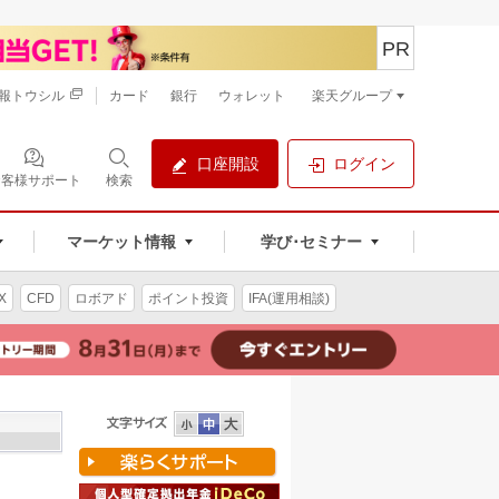
PR
報トウシル
カード
銀行
ウォレット
楽天グループ
口座開設
ログイン
お客様サポート
検索
マーケット情報
学び･セミナー
X
CFD
ロボアド
ポイント投資
IFA(運用相談)