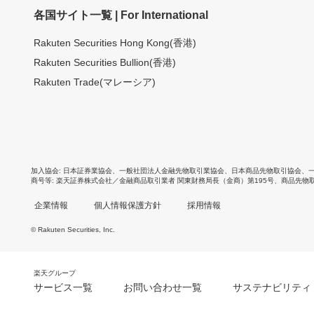
各国サイト一覧 | For International
Rakuten Securities Hong Kong(香港)
Rakuten Securities Bullion(香港)
Rakuten Trade(マレーシア)
加入協会
日本証券業協会
、
一般社団法人金融先物取引業協会
、
日本商品先物取引協会
、
商号等
楽天証券株式会社／金融商品取引業者 関東財務局長（金商）第195号、商品先物
企業情報
個人情報保護方針
採用情報
© Rakuten Securities, Inc.
楽天グループ
サービス一覧
お問い合わせ一覧
サステナビリティ