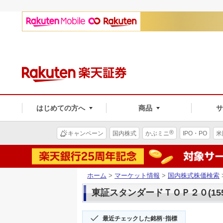
はじめての方へ
商品
®
キャンペーン
国内株式
かぶミニ
IPO・PO
米
ホーム
>
マーケット情報
>
国内株式株価検索
東証スタンダードＴＯＰ２０(155
最近チェックした銘柄･指標