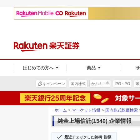
はじめての方へ
商品
®
キャンペーン
国内株式
かぶミニ
IPO・PO
米
ホーム
>
マーケット情報
>
国内株式株価検索
純金上場信託(1540) 企業情報
最近チェックした銘柄･指標