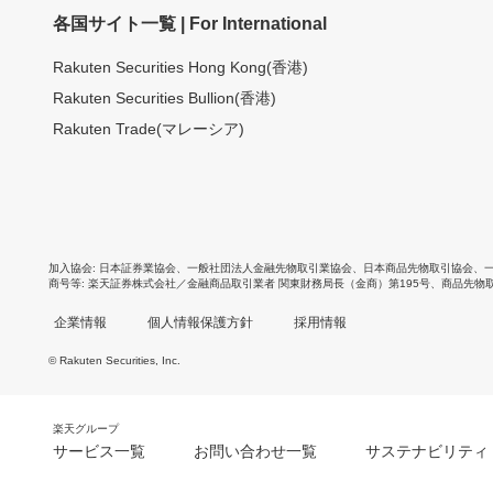
各国サイト一覧 | For International
Rakuten Securities Hong Kong(香港)
Rakuten Securities Bullion(香港)
Rakuten Trade(マレーシア)
加入協会
日本証券業協会
、
一般社団法人金融先物取引業協会
、
日本商品先物取引協会
、
商号等
楽天証券株式会社／金融商品取引業者 関東財務局長（金商）第195号、商品先物
企業情報
個人情報保護方針
採用情報
© Rakuten Securities, Inc.
楽天グループ
サービス一覧
お問い合わせ一覧
サステナビリティ