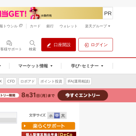
PR
報トウシル
カード
銀行
ウォレット
楽天グループ
口座開設
ログイン
お客様サポート
検索
マーケット情報
学び･セミナー
X
CFD
ロボアド
ポイント投資
IFA(運用相談)