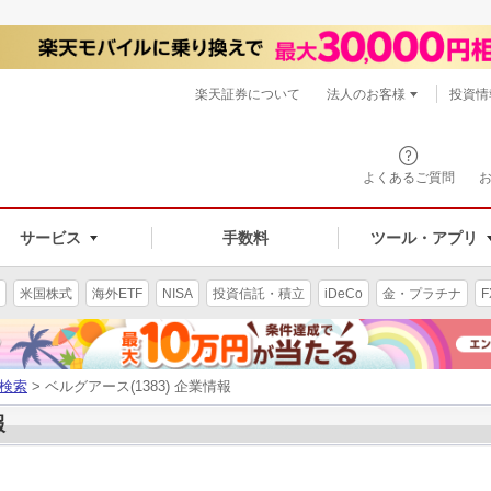
楽天証券について
法人のお客様
投資情
よくあるご質問
サービス
手数料
ツール・アプリ
米国株式
海外ETF
NISA
投資信託・積立
iDeCo
金・プラチナ
F
検索
> ベルグアース(1383) 企業情報
報