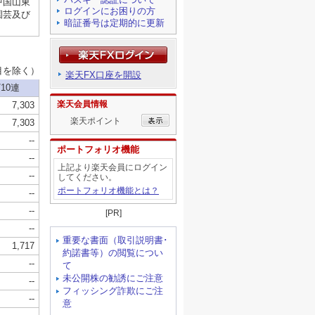
ログインにお困りの方
暗証番号は定期的に更新
楽天FX口座を開設
楽天会員情報
楽天ポイント
ポートフォリオ機能
上記より楽天会員にログイン
してください。
ポートフォリオ機能とは？
[PR]
重要な書面（取引説明書･
約諾書等）の閲覧につい
て
未公開株の勧誘にご注意
フィッシング詐欺にご注
意