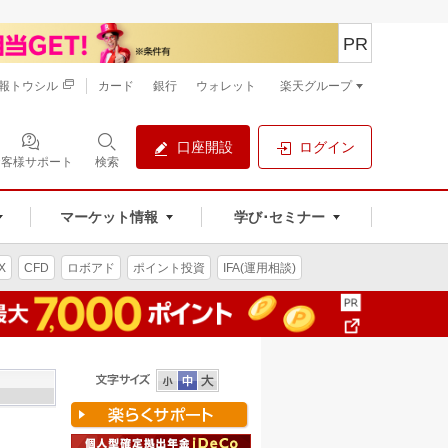
PR
報トウシル
カード
銀行
ウォレット
楽天グループ
口座開設
ログイン
お客様サポート
検索
マーケット情報
学び･セミナー
X
CFD
ロボアド
ポイント投資
IFA(運用相談)