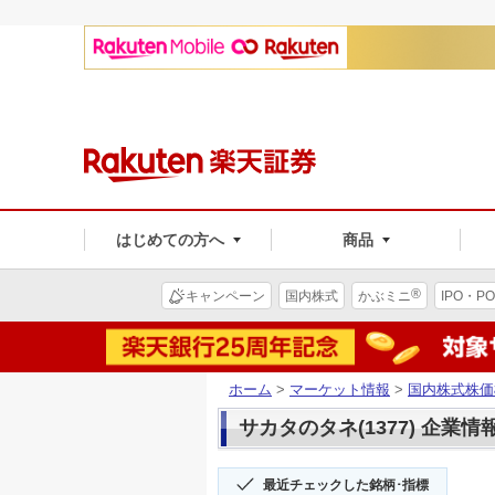
はじめての方へ
商品
®
キャンペーン
国内株式
かぶミニ
IPO・PO
ホーム
>
マーケット情報
>
国内株式株価
サカタのタネ(1377) 企業情
最近チェックした銘柄･指標