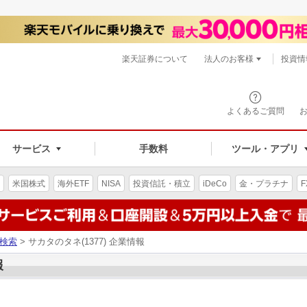
楽天証券について
法人のお客様
投資情
よくあるご質問
サービス
手数料
ツール・アプリ
米国株式
海外ETF
NISA
投資信託・積立
iDeCo
金・プラチナ
F
検索
> サカタのタネ(1377) 企業情報
報