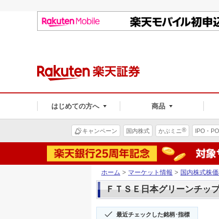
はじめての方へ
商品
®
キャンペーン
国内株式
かぶミニ
IPO・PO
ホーム
>
マーケット情報
>
国内株式株価
ＦＴＳＥ日本グリーンチップ３５
最近チェックした銘柄･指標