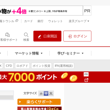
PR
報トウシル
カード
銀行
ウォレット
楽天グループ
口座開設
ログイン
お客様サポート
検索
マーケット情報
学び･セミナー
X
CFD
ロボアド
ポイント投資
IFA(運用相談)