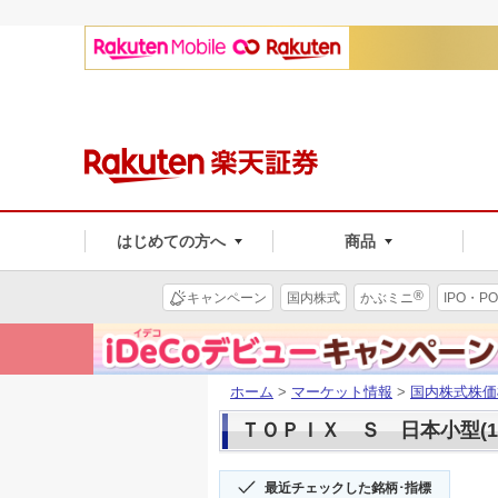
はじめての方へ
商品
®
キャンペーン
国内株式
かぶミニ
IPO・PO
ホーム
>
マーケット情報
>
国内株式株価
ＴＯＰＩＸ Ｓ 日本小型(13
最近チェックした銘柄･指標