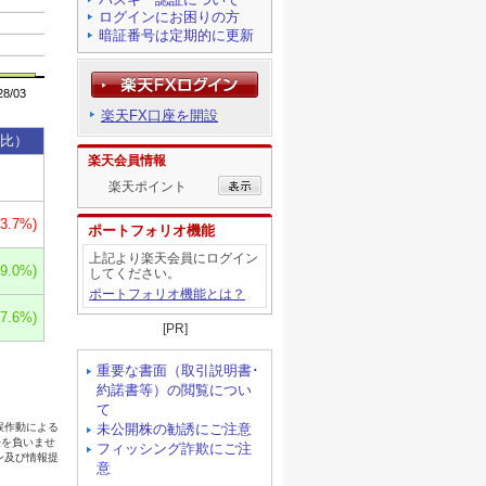
ログインにお困りの方
暗証番号は定期的に更新
楽天FX口座を開設
楽天会員情報
楽天ポイント
ポートフォリオ機能
上記より楽天会員にログイン
してください。
ポートフォリオ機能とは？
[PR]
重要な書面（取引説明書･
約諾書等）の閲覧につい
て
未公開株の勧誘にご注意
フィッシング詐欺にご注
意