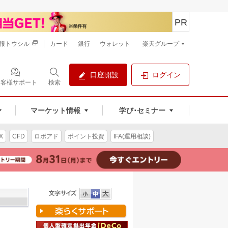
PR
報トウシル
カード
銀行
ウォレット
楽天グループ
口座開設
ログイン
お客様サポート
検索
マーケット情報
学び･セミナー
X
CFD
ロボアド
ポイント投資
IFA(運用相談)