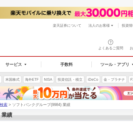
楽天証券について
法人のお客様
投資情
よくあるご質問
サービス
手数料
ツール・アプリ
米国株式
海外ETF
NISA
投資信託・積立
iDeCo
金・プラチナ
F
検索
> ソフトバンクグループ(9984) 業績
 業績