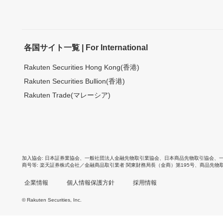
各国サイト一覧 | For International
Rakuten Securities Hong Kong(香港)
Rakuten Securities Bullion(香港)
Rakuten Trade(マレーシア)
加入協会
日本証券業協会
、
一般社団法人金融先物取引業協会
、
日本商品先物取引協会
、
商号等
楽天証券株式会社／金融商品取引業者 関東財務局長（金商）第195号、商品先物
企業情報
個人情報保護方針
採用情報
© Rakuten Securities, Inc.