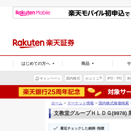
はじめての方へ
商品
®
キャンペーン
国内株式
かぶミニ
IPO・PO
米
ホーム
>
マーケット情報
>
国内株式株価検索
文教堂グループＨＬＤＧ(9978) 
最近チェックした銘柄･指標