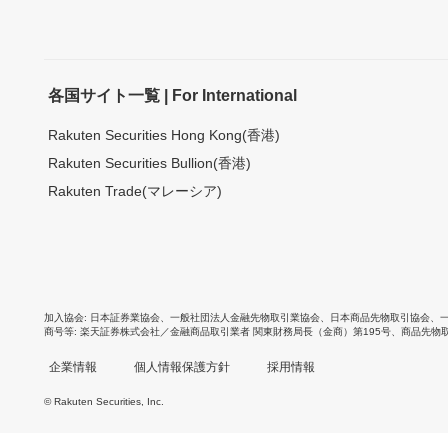
各国サイト一覧 | For International
Rakuten Securities Hong Kong(香港)
Rakuten Securities Bullion(香港)
Rakuten Trade(マレーシア)
加入協会
日本証券業協会
、
一般社団法人金融先物取引業協会
、
日本商品先物取引協会
、
商号等
楽天証券株式会社／金融商品取引業者 関東財務局長（金商）第195号、商品先物
企業情報
個人情報保護方針
採用情報
© Rakuten Securities, Inc.