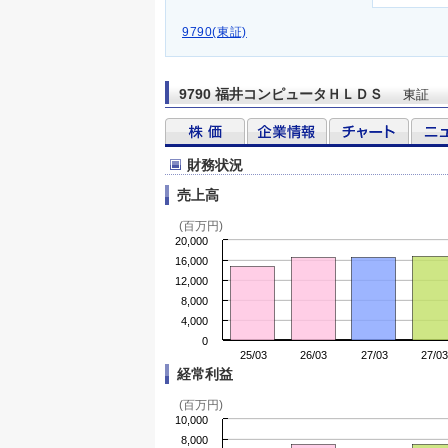
9790(東証)
9790 福井コンピュータＨＬＤＳ
東証