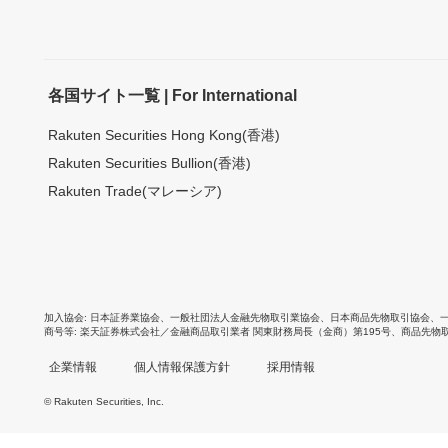
各国サイト一覧 | For International
Rakuten Securities Hong Kong(香港)
Rakuten Securities Bullion(香港)
Rakuten Trade(マレーシア)
加入協会
日本証券業協会
、
一般社団法人金融先物取引業協会
、
日本商品先物取引協会
、
商号等
楽天証券株式会社／金融商品取引業者 関東財務局長（金商）第195号、商品先物
企業情報
個人情報保護方針
採用情報
© Rakuten Securities, Inc.