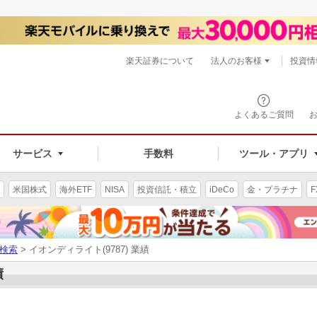
楽天証券について
法人のお客様
投資情
よくあるご質問
サービス
手数料
ツール・アプリ
米国株式
海外ETF
NISA
投資信託・積立
iDeCo
金・プラチナ
F
検索
> イオンディライト(9787) 業績
績