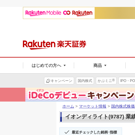
はじめての方へ
商品
®
キャンペーン
国内株式
かぶミニ
IPO・PO
ホーム
>
マーケット情報
>
国内株式株価
イオンディライト(9787) 業
最近チェックした銘柄･指標