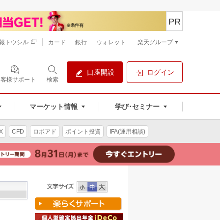
PR
報トウシル
カード
銀行
ウォレット
楽天グループ
口座開設
ログイン
お客様サポート
検索
マーケット情報
学び･セミナー
X
CFD
ロボアド
ポイント投資
IFA(運用相談)