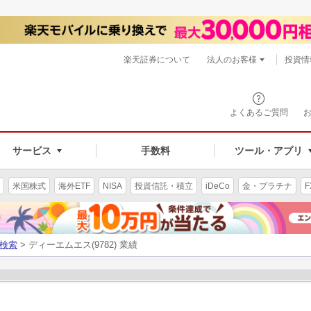
楽天証券について
法人のお客様
投資情
よくあるご質問
サービス
手数料
ツール・アプリ
米国株式
海外ETF
NISA
投資信託・積立
iDeCo
金・プラチナ
F
検索
> ディーエムエス(9782) 業績