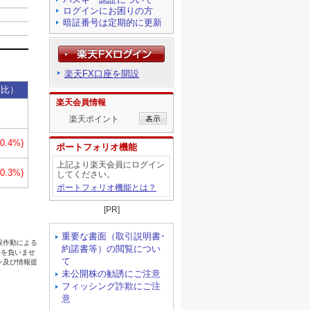
ログインにお困りの方
暗証番号は定期的に更新
楽天FX口座を開設
楽天会員情報
楽天ポイント
ポートフォリオ機能
上記より楽天会員にログイン
してください。
ポートフォリオ機能とは？
[PR]
重要な書面（取引説明書･
約諾書等）の閲覧につい
て
未公開株の勧誘にご注意
フィッシング詐欺にご注
意