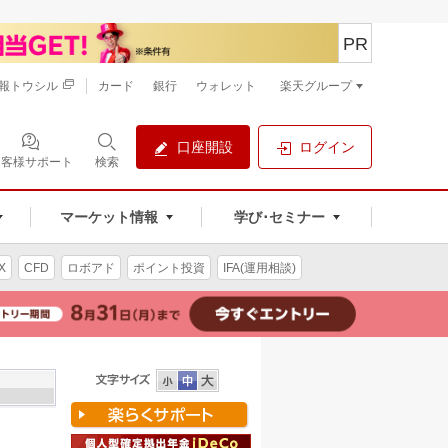
PR
報トウシル
カード
銀行
ウォレット
楽天グループ
口座開設
ログイン
お客様サポート
検索
マーケット情報
学び･セミナー
X
CFD
ロボアド
ポイント投資
IFA(運用相談)